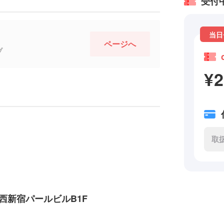
受付
当日
ページへ
ブ
¥
取
 西新宿パールビルB1F