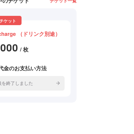
中のチケット
チケット一覧
チケット
charge （ドリンク別途）
2000
/ 枚
代金のお支払い方法
扱を終了しました