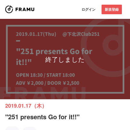
ログイン
新規登録
終了しました
2019.01.17（木）
"251 presents Go for it!!"