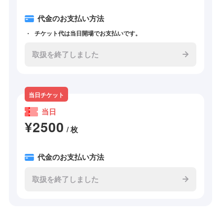
代金のお支払い方法
チケット代は当日開場でお支払いです。
取扱を終了しました
当日チケット
当日
¥2500
/ 枚
代金のお支払い方法
取扱を終了しました