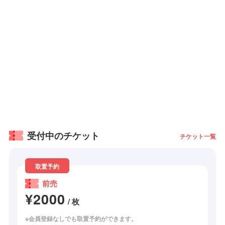
受付中のチケット
チケット一覧
取置予約
前売
¥2000
/ 枚
※会員登録なしでも取置予約ができます。