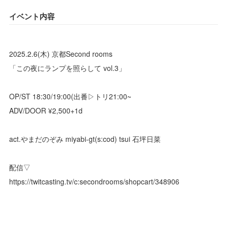
イベント内容
2025.2.6(木) 京都Second rooms
「この夜にランプを照らして vol.3」
OP/ST 18:30/19:00(出番▷トリ21:00~
ADV/DOOR ¥2,500+1d
act.やまだのぞみ miyabi-gt(s:cod) tsui 石坪日菜
配信▽
https://twitcasting.tv/c:secondrooms/shopcart/348906