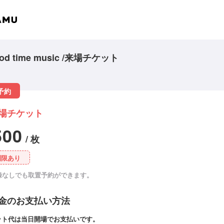
od time music /来場チケット
予約
場チケット
500
/ 枚
制限あり
録なしでも取置予約ができます。
金のお支払い方法
ット代は当日開場でお支払いです。