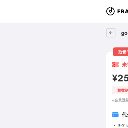
go
取置
来
¥2
枚数
※会員登
代
チケ