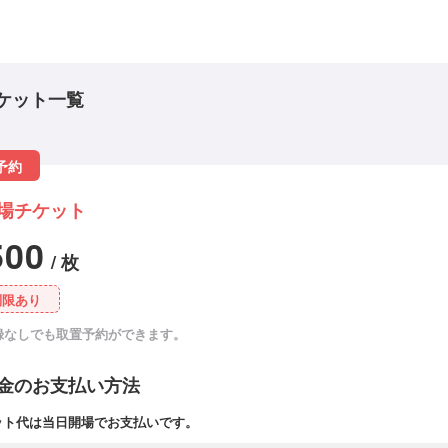
ケット一覧
予約
場チケット
500
/ 枚
制限あり
録なしでも取置予約ができます。
金のお支払い方法
ット代は当日開場でお支払いです。