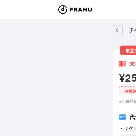
チ
取置
来
¥2
枚数
※会員登
代
チケ