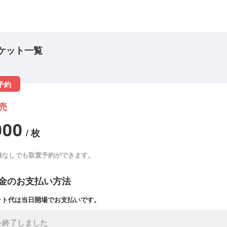
ケット一覧
予約
売
000
/ 枚
録なしでも取置予約ができます。
金のお支払い方法
ット代は当日開場でお支払いです。
を終了しました