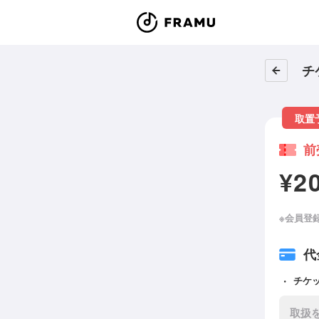
チ
取置
前
¥2
※会員登
代
チケ
取扱