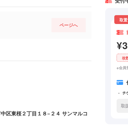
受付
取置
ページへ
¥
枚
※会員
チ
取
古屋市中区東桜２丁目１８−２４ サンマルコ