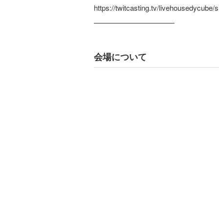
https://twitcasting.tv/livehousedycube
———————————
会場について