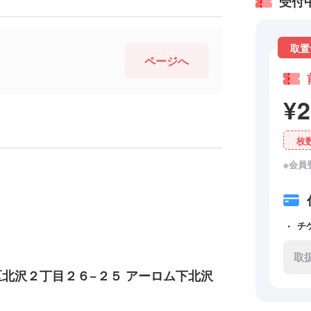
受付
取置
ページへ
¥
枚
※会員
チ
取
田谷区北沢２丁目２６−２５ アーロム下北沢