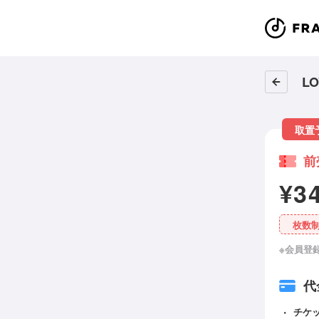
LO
取置
前
¥3
枚数
※会員登
代
チケ