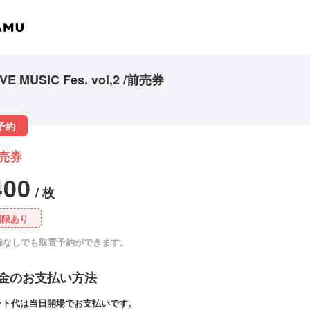
VE MUSIC Fes. vol,2 /前売券
予約
売券
400
/ 枚
制限あり
録なしでも取置予約ができます。
金のお支払い方法
ット代は当日開場でお支払いです。