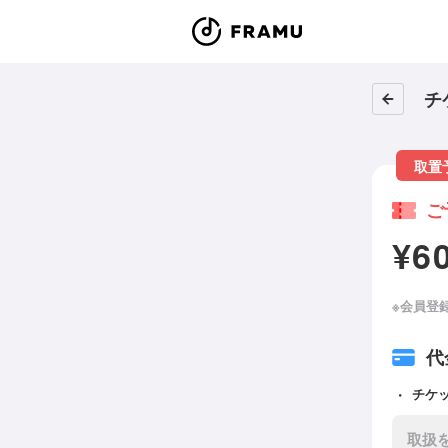
チ
取置
ご
¥6
※会員登
代
チケ
取扱