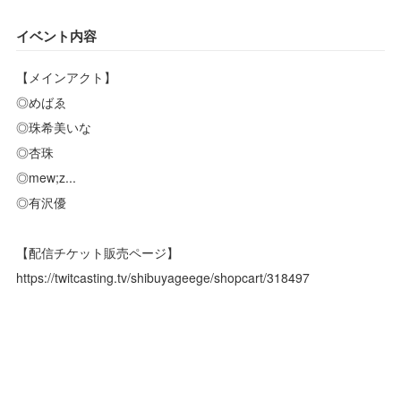
イベント内容
【メインアクト】
◎めばゑ
◎珠希美いな
◎杏珠
◎mew;z...
◎有沢優
【配信チケット販売ページ】
https://twitcasting.tv/shibuyageege/shopcart/318497