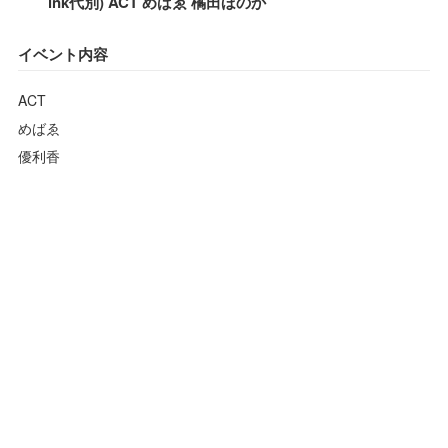
ink代別) ACT めばゑ 橘田ほのか
イベント内容
ACT
めばゑ
優利香