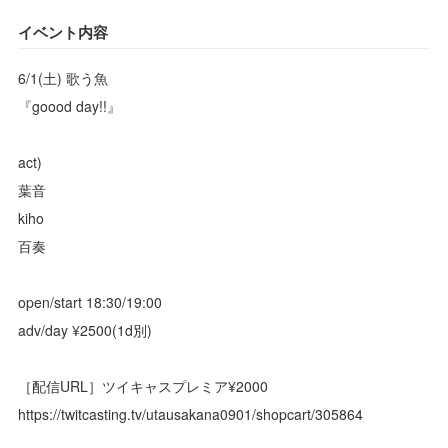
イベント内容
6/1(土) 歌う魚
『goood day!!』
act)
葉音
kiho
百奏
open/start 18:30/19:00
adv/day ¥2500(1d別)
［配信URL］ツイキャスプレミア¥2000
https://twitcasting.tv/utausakana0901/shopcart/305864