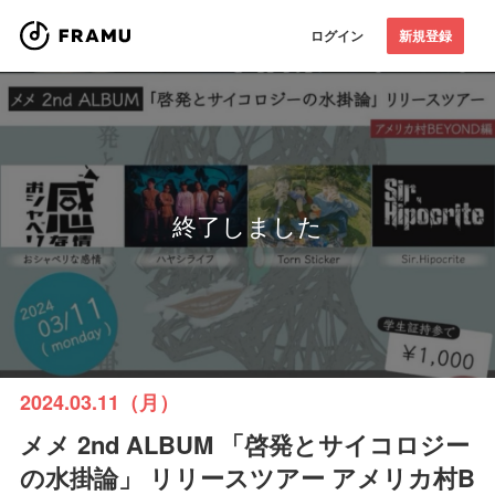
ログイン
新規登録
終了しました
2024.03.11（月）
メメ 2nd ALBUM 「啓発とサイコロジー
の水掛論」 リリースツアー アメリカ村B