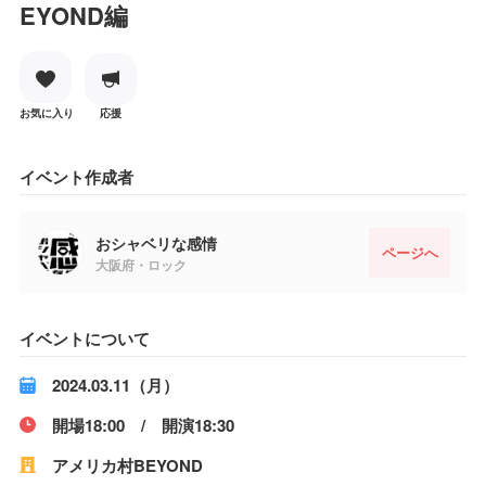
EYOND編
お気に入り
応援
イベント作成者
おシャベリな感情
ページへ
大阪府・ロック
イベントについて
2024.03.11（月）
開場18:00 / 開演18:30
アメリカ村BEYOND