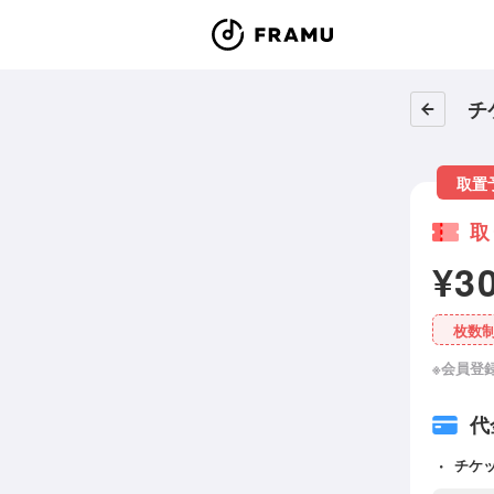
チ
取置
取
¥3
枚数
※会員登
代
チケ