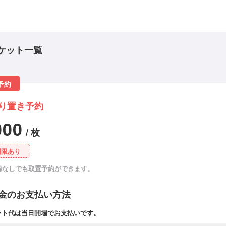
ケット一覧
予約
り置き予約
000
/ 枚
制限あり
録なしでも取置予約ができます。
金のお支払い方法
ット代は当日開場でお支払いです。