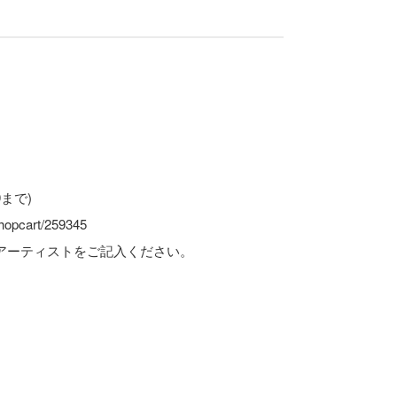
9まで)
shopcart/259345
アーティストをご記入ください。