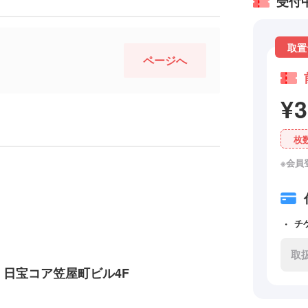
受付
取置
ページへ
¥
枚
※会員
チ
取
9 日宝コア笠屋町ビル4F