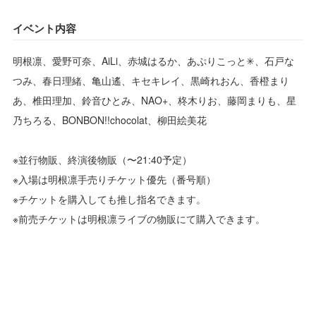
イベント内容
明根凛、愛野可奈、AiLi、赤城はるか、あぷりこっと✳︎、石戸な
つみ、春日理緒、亀山遙、キセキレイ、黒崎れおん、香橙まり
あ、椎田理加、鈴音ひとみ、NAO+、柊木りお、藤岡まりも、星
乃ちろる、BONBON!!chocolat、柳田絵美花
※並行物販、終演後物販（〜21:40予定）
※入場は明根凛手売りチケット優先（番号順）
※チケットを購入しても推し指名できます。
※前売チケットは明根凛ライブの物販にて購入できます。