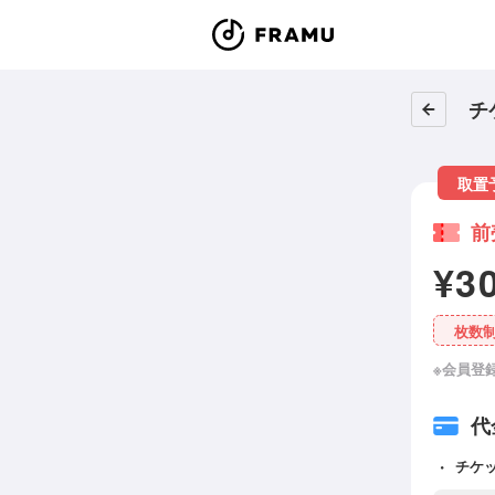
チ
取置
前
¥3
枚数
※会員登
代
チケ