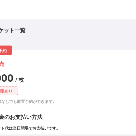
ケット一覧
予約
売
000
/ 枚
制限あり
録なしでも取置予約ができます。
金のお支払い方法
ット代は当日開場でお支払いです。