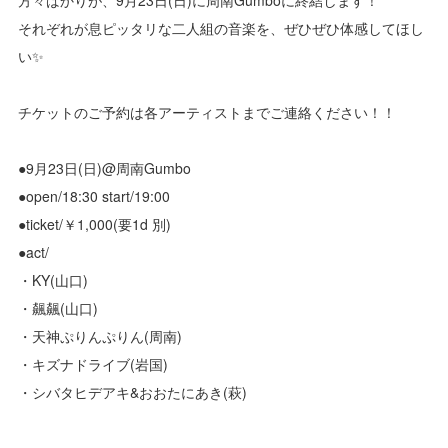
それぞれが息ピッタリな二人組の音楽を、ぜひぜひ体感してほし
い✨
チケットのご予約は各アーティストまでご連絡ください！！
●9月23日(日)@周南Gumbo
●open/18:30 start/19:00
●ticket/￥1,000(要1d 別)
●act/
・KY(山口)
・飆飆(山口)
・天神ぷりんぷりん(周南)
・キズナドライブ(岩国)
・シバタヒデアキ&おおたにあき(萩)