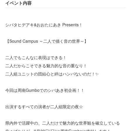
イベント内容
シバタヒデアキ&おおたにあき Presents！
【Sound Campus ～二人で描く音の世界～】
二人でもこんなに表現はできる！
二人だからこそできる魅力的な音の重なり！
二人組ユニットの団結心と絆はハンパないのだ！✨
今回は周南Gumboでのシバあき初企画！！
出演するすべての演者が二人組限定の夜☆
県内外で活躍中の、二人だけで魅力的な世界観を確立している
方々ばかりが、9月23日(日)に周南Gumboに終結します！