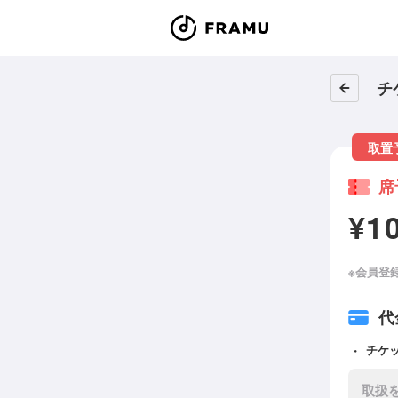
チ
取置
席
¥1
※会員登
代
チケ
取扱