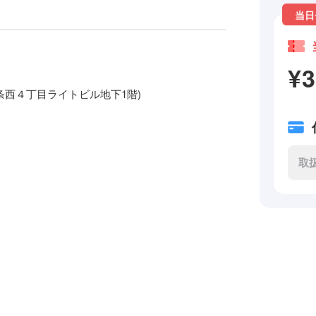
当日
¥
南６条西４丁目ライトビル地下1階)
取