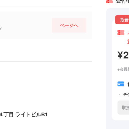
受付
取置
ページへ
ブ
¥
※会員
チ
取
丁目 ライトビルB1