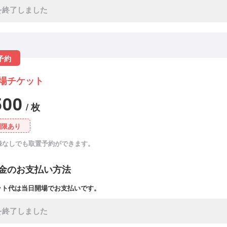
を終了しました
予約
場チケット
500
/ 枚
制限あり
録なしでも取置予約ができます。
金のお支払い方法
ット代は当日開場でお支払いです。
を終了しました