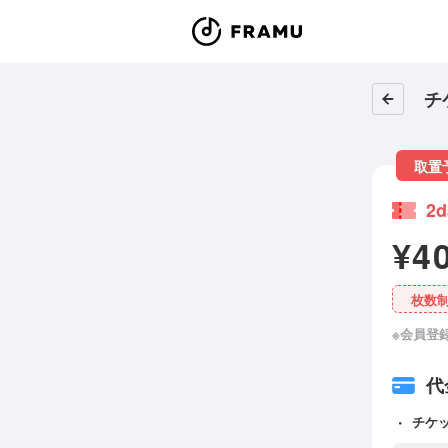
チ
取置
2
¥4
枚数
※会員登
代
チケ