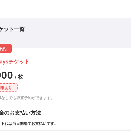
ケット一覧
予約
daysチケット
000
/ 枚
制限あり
録なしでも取置予約ができます。
金のお支払い方法
ット代は当日開場でお支払いです。