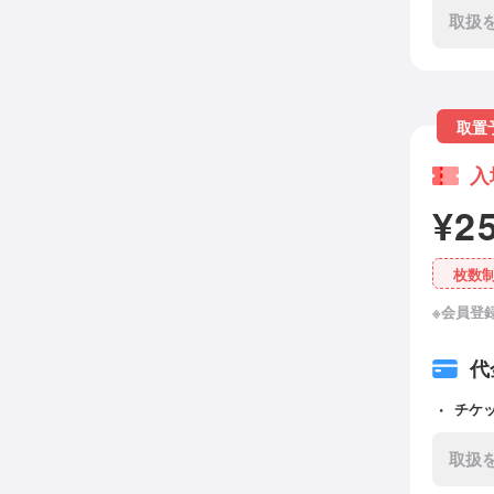
取扱
取置
入
¥2
枚数
※会員登
代
チケ
取扱