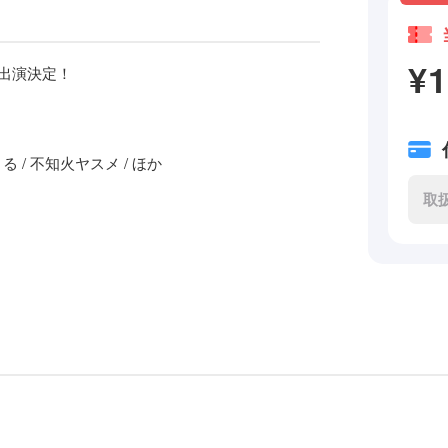
¥
穏出演決定！
かずまる / 不知火ヤスメ / ほか
取