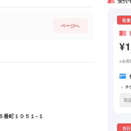
受付
取置
ページへ
¥
※会員
チ
取
６番町１０５１−１
当日