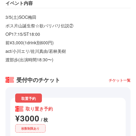
イベント内容
3/5(土)SOC梅田
ボス片山誕生祭☆欲バリバリ伝説②
OP17:15/ST18:00
前¥3,000(1drink別600円)
act/小川エリ/佐川真由/若林美樹
渡部歩(出演時間18:30〜)
受付中のチケット
チケット一覧
取置予約
取り置き予約
¥3000
/ 枚
枚数制限あり