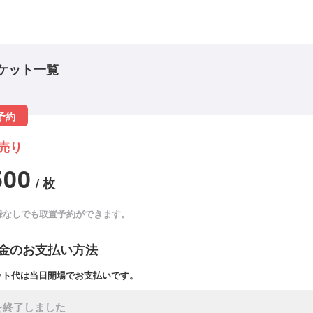
ケット一覧
予約
売り
500
/ 枚
録なしでも取置予約ができます。
金のお支払い方法
ット代は当日開場でお支払いです。
を終了しました