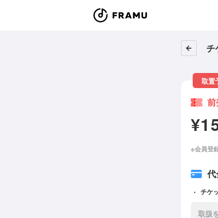
チ
取置
前
¥1
※会員登
代
チケ
取扱