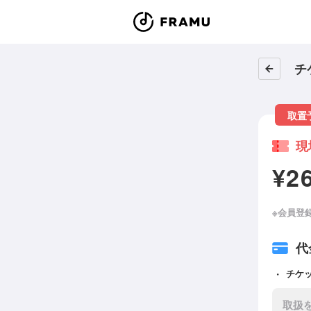
チ
取置
現
¥2
※会員登
代
チケ
取扱