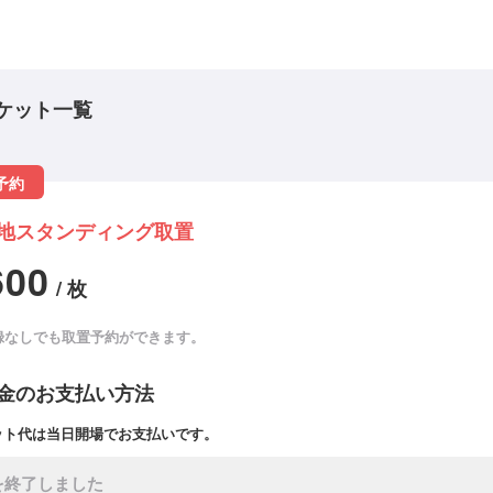
ケット一覧
予約
地スタンディング取置
600
/ 枚
録なしでも取置予約ができます。
金のお支払い方法
ット代は当日開場でお支払いです。
を終了しました