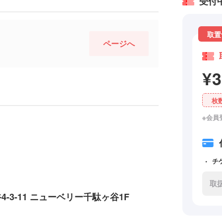
受付
取置
ページへ
¥
枚
※会員
チ
取
谷4-3-11 ニューベリー千駄ヶ谷1F