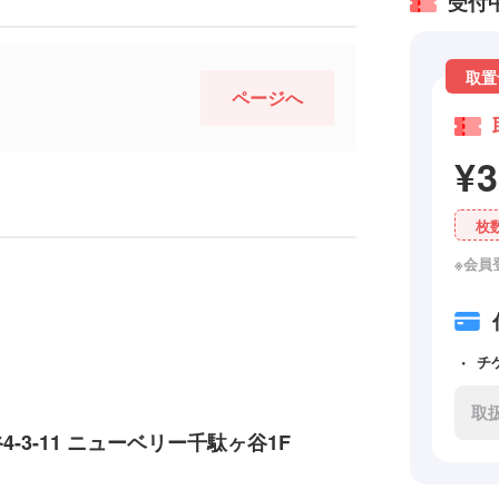
受付
取置
ページへ
¥
枚
※会員
チ
取
谷4-3-11 ニューベリー千駄ヶ谷1F