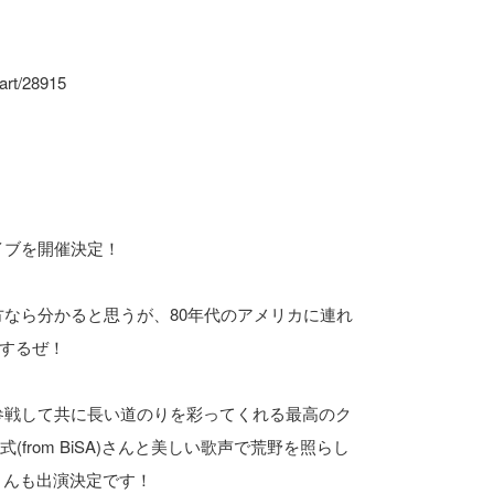
cart/28915
ンライブを開催決定！
てくれた方なら分かると思うが、80年代のアメリカに連れ
するぜ！
ライブに参戦して共に長い道のりを彩ってくれる最高のク
from BiSA)さんと美しい歌声で荒野を照らし
)さんも出演決定です！