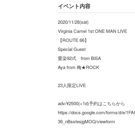
イベント内容
2020/11/28(sat)
Virginia Camel 1st ONE MAN LIVE
【ROUTE 66】
Special Guest
愛染92式 from BiSA
Aya from 梅★ROCK
23人限定LIVE
adv/¥2500(+1d)予約はこちらから
https://docs.google.com/forms/d/e
36_nBssIesjgMOQ/viewform