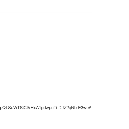
/1FAIpQLSeWTSiClVHxA1gdwpuTi-DJZ2qNb-E3weA