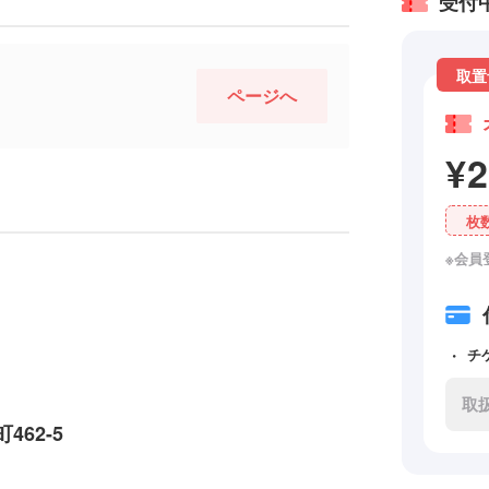
受付
取置
ページへ
¥
枚
※会員
チ
取
62-5