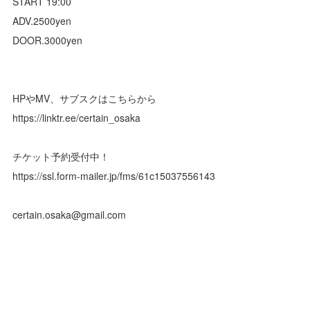
START 19:00
ADV.2500yen
DOOR.3000yen
HPやMV、サブスクはこちらから
https://linktr.ee/certain_osaka
チケット予約受付中！
https://ssl.form-mailer.jp/fms/61c15037556143
certain.osaka@gmail.com