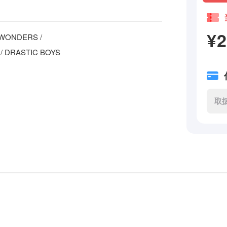
¥
LE WONDERS /
 / DRASTIC BOYS
取