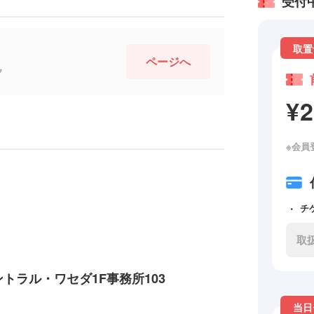
受付
取置
ページへ
ク
¥
※会員
チ
取
ントラル・ワセダ1F事務所103
当日