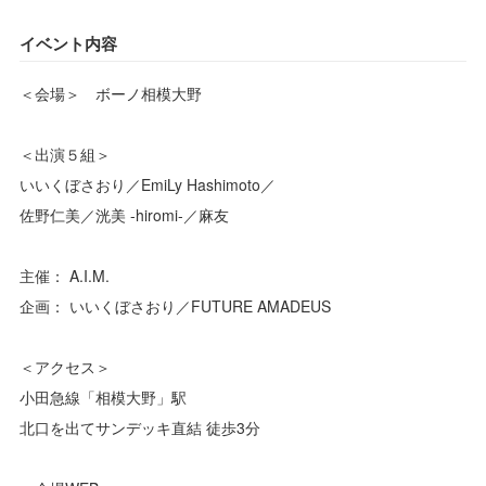
イベント内容
＜会場＞ ボーノ相模大野
＜出演５組＞
いいくぼさおり／EmiLy Hashimoto／
佐野仁美／洸美 -hiromi-／麻友
主催： A.I.M.
企画： いいくぼさおり／FUTURE AMADEUS
＜アクセス＞
小田急線「相模大野」駅
北口を出てサンデッキ直結 徒歩3分