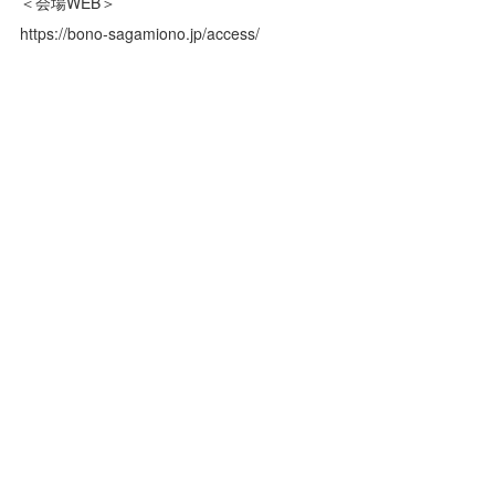
＜会場WEB＞
https://bono-sagamiono.jp/access/