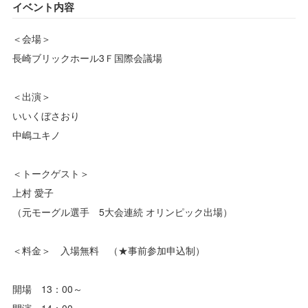
イベント内容
＜会場＞
長崎ブリックホール3Ｆ国際会議場
＜出演＞
いいくぼさおり
中嶋ユキノ
＜トークゲスト＞
上村 愛子
（元モーグル選手 5大会連続 オリンピック出場）
＜料金＞ 入場無料 （★事前参加申込制）
開場 13：00～
開演 14：00