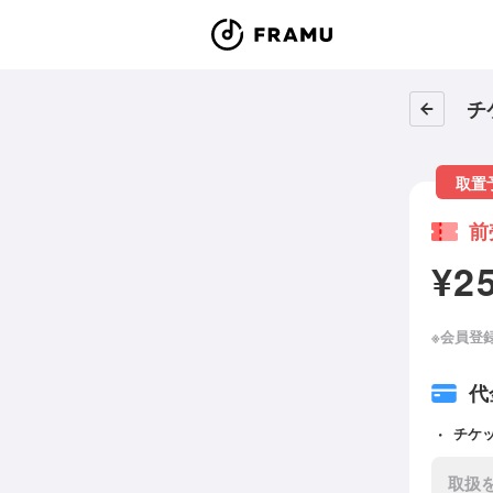
チ
取置
前
¥2
※会員登
代
チケ
取扱