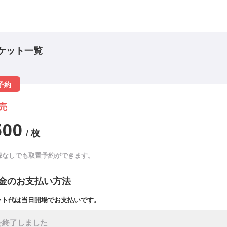
ケット一覧
予約
売
500
/ 枚
録なしでも取置予約ができます。
金のお支払い方法
ット代は当日開場でお支払いです。
を終了しました