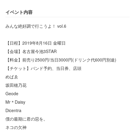
イベント内容
みんな絶好調で行こうよ！ vol.6
【日程】2019年8月16日 金曜日
【会場】名古屋今池3STAR
【料金】前売り2500円/当日3000円(ドリンク代600円別途)
【チケット】バンド予約、当日券、店頭
めばゑ
坂田穂乃花
Geode
Mr＊Daisy
Dicentra
僕の最期に君の惡を。
ネコの欠神