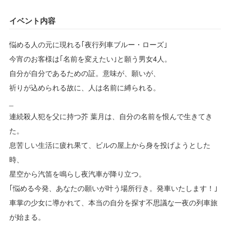
イベント内容
悩める人の元に現れる｢夜行列車ブルー・ローズ｣
今宵のお客様は｢名前を変えたい｣と願う男女4人。
自分が自分であるための証。意味が、願いが、
祈りが込められる故に、人は名前に縛られる。
_
連続殺人犯を父に持つ芥 葉月は、自分の名前を恨んで生きてき
た。
息苦しい生活に疲れ果て、ビルの屋上から身を投げようとした
時、
星空から汽笛を鳴らし夜汽車が降り立つ。
｢悩める今発、あなたの願いが叶う場所行き。発車いたします！｣
車掌の少女に導かれて、本当の自分を探す不思議な一夜の列車旅
が始まる。