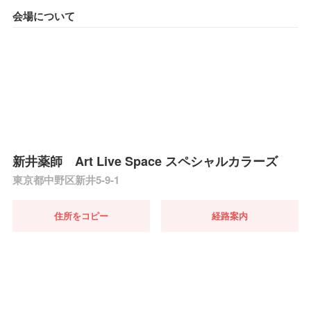
会場について
新井薬師 Art Live Space スペシャルカラーズ
東京都中野区新井5-9-1
住所をコピー
経路案内