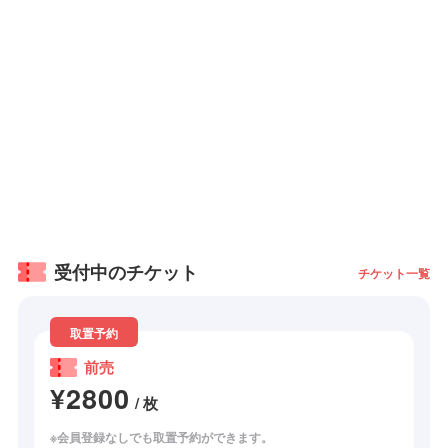
受付中のチケット
チケット一覧
取置予約
前売
¥2800
/ 枚
※会員登録なしでも取置予約ができます。