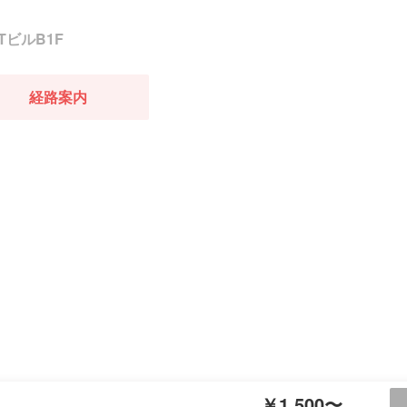
TビルB1F
経路案内
￥1,500〜