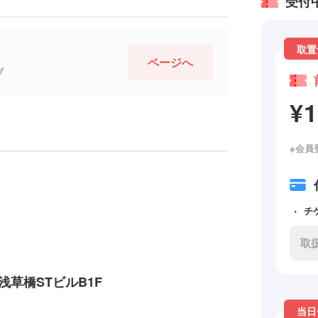
受付
取置
ページへ
ブ
¥
※会員
チ
取
 浅草橋STビルB1F
当日