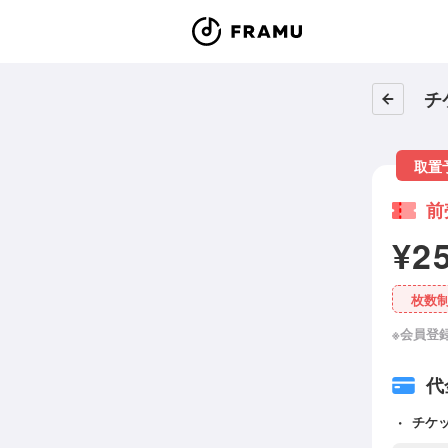
チ
取置
前
¥2
枚数
※会員登
代
チケ