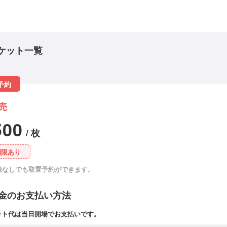
ケット一覧
予約
売
500
/ 枚
制限あり
録なしでも取置予約ができます。
金のお支払い方法
ット代は当日開場でお支払いです。