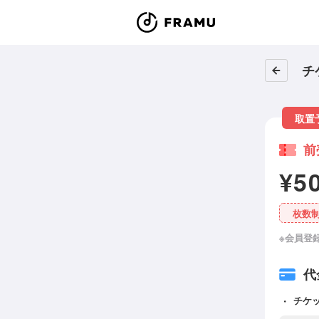
チ
取置
前
¥5
枚数
※会員登
代
チケ