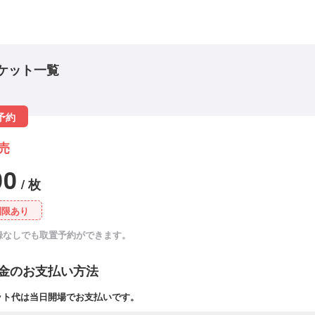
ケット一覧
予約
売
00
/ 枚
制限あり
録なしでも取置予約ができます。
金のお支払い方法
ット代は当日開場でお支払いです。