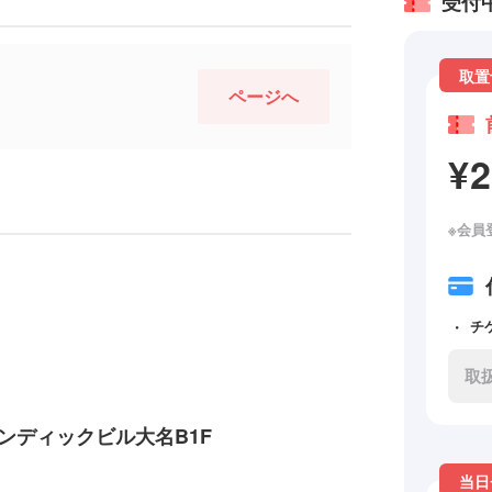
受付
取置
ページへ
¥
※会員
チ
取
 ランディックビル大名B1F
当日